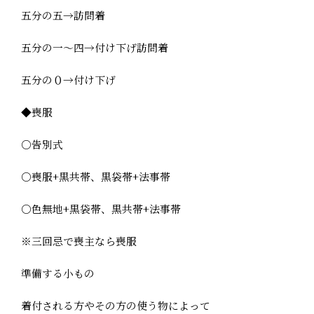
五分の五→訪問着
五分の一～四→付け下げ訪問着
五分の０→付け下げ
◆喪服
○告別式
○喪服+黒共帯、黒袋帯+法事帯
○色無地+黒袋帯、黒共帯+法事帯
※三回忌で喪主なら喪服
準備する小もの
着付される方やその方の使う物によって