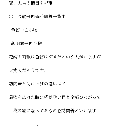
賓、人生の節目の祝事
○一つ紋→色留訪問着→背中
_色留→白小物
_訪問着→色小物
花婿の両親は色留はダメだという人がいますが
大丈夫だそうです。
訪問着と付け下げの違いは？
着物を広げた時に柄が縫い目と全部つながって
１枚の絵になってるものを訪問着といいます
↓