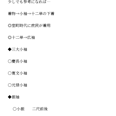
少しでも参考になれば…
着物→小袖→十二単の下着
◎室町時代に庶民が着用
◎十二単→広袖
◆三大小袖
○慶長小袖
○寛文小袖
○元禄小袖
◆振袖
○小振 二尺前後