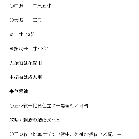
○中振 二尺五寸
○大振 三尺
※一寸→3㌢
※鯨尺→一寸3.8㌢
大振袖は花嫁用
本振袖は成人用
◆色留袖
○五つ紋→比翼仕立て→黒留袖と同格
叙勲や親族の結婚式など
○三つ紋→比翼仕立て→背中、外袖or抱紋→来賓、主