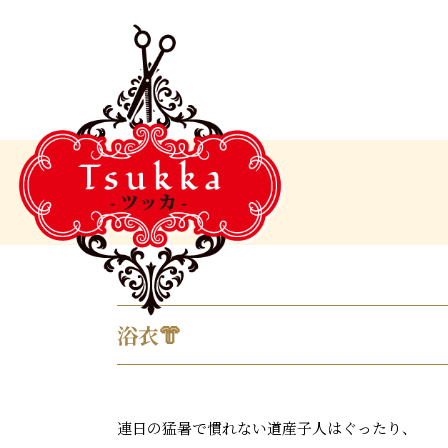
浴衣👘
連日の猛暑で慣れない道産子人はぐったり、