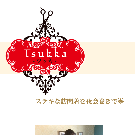
ステキな訪問着を夜会巻きで🌟