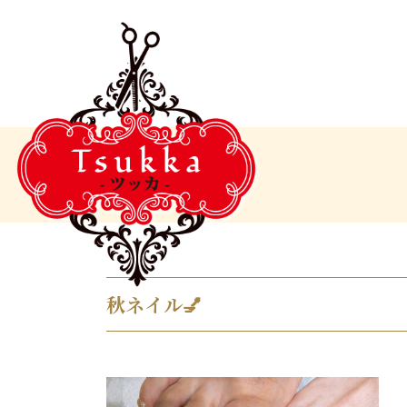
秋ネイル💅