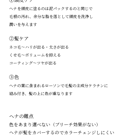
ヘナを頭皮に塗るのは泥パックするのと同じで
毛根の汚れ、余分な脂を落として頭皮を洗浄し
潤いを与えます
②髪ケア
ネコ毛～ハリが出る・太さが出る
くせ毛～ボリュームを抑える
コーティング～ツヤが出る
③色
ヘナの葉に含まれるローソンで毛髪の主成分ケラチンに
絡み付き、髪の上に色が重なります
ヘナの難点
色をあまり選べない（ブリーチ効果がない）
ヘナが髪をカバーするのでカラーチェンジしにくい