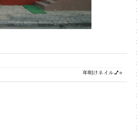
年明けネイル💅⭐️